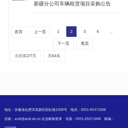
新疆分公司车辆租赁项目采购公告
1
2
3
4
...
首页
上一页
下一页
尾页
当前第
2/7
页
共
64
条
地址：安徽省合肥市高新区彩虹路1008号 电话：0551-65371668
信箱：acdi@acdi.ah.cn
企业邮箱登录
传真：0551-65371668 邮编：