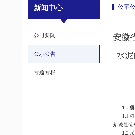
公示
新闻中心
公司要闻
安徽
水泥
公示公告
专题专栏
1．
1.
究-改性
1.