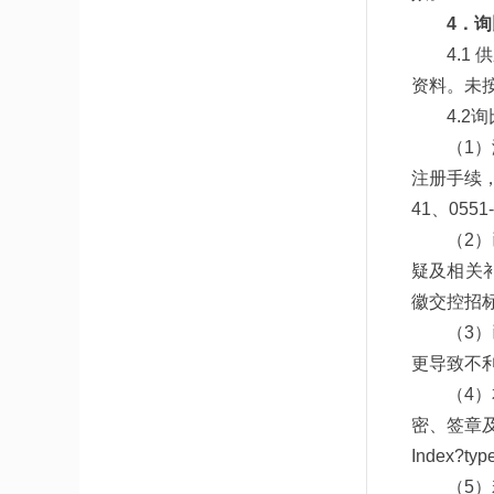
4．
4.
资料。未
4.2
（1）
注册手续，
41、05
（2
疑及相关
徽交控招
（3
更导致不
（4
密、签章及上
Index?t
（5