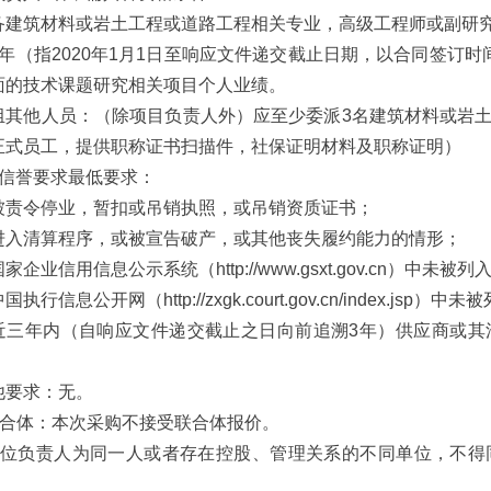
备建筑材料或岩土工程或道路工程相关专业，高级工程师或副研
5年（指2020年1月1日至响应文件递交截止日期，以合同签订
面的技术课题研究相关项目个人业绩。
组其他人员：（除项目负责人外）应至少委派3名建筑材料或岩
正式员工，提供职称证书扫描件，社保证明材料及职称证明）
）信誉要求最低要求：
被责令停业，暂扣或吊销执照，或吊销资质证书；
进入清算程序，或被宣告破产，或其他丧失履约能力的情形；
家企业信用信息公示系统（http://www.gsxt.gov.cn）中
国执行信息公开网（http://zxgk.court.gov.cn/index.js
近三年内（自响应文件递交截止之日向前追溯3年）供应商或其
他要求：无。
 联合体：本次采购不接受联合体报价。
3 单位负责人为同一人或者存在控股、管理关系的不同单位，不