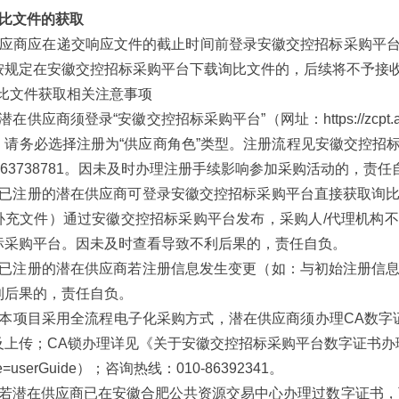
询比文件的获取
1 供应商应在递交响应文件的截止时间前登录安徽交控招标采购
按规定在安徽交控招标采购平台下载询比文件的，后续将不予接
询比文件获取相关注意事项
潜在供应商须登录“安徽交控招标采购平台”（网址：https://zcpt
请务必选择注册为“供应商角色”类型。注册流程见安徽交控招标采购
51-63738781。因未及时办理注册手续影响参加采购活动的，责任
）已注册的潜在供应商可登录安徽交控招标采购平台直接获取询
补充文件）通过安徽交控招标采购平台发布，采购人/代理机构
标采购平台。因未及时查看导致不利后果的，责任自负。
）已注册的潜在供应商若注册信息发生变更（如：与初始注册信
利后果的，责任自负。
）本项目采用全流程电子化采购方式，潜在供应商须办理CA数字证
传；CA锁办理详见《关于安徽交控招标采购平台数字证书办理的须知》（https:
ype=userGuide）；咨询热线：010-86392341。
）若潜在供应商已在安徽合肥公共资源交易中心办理过数字证书，