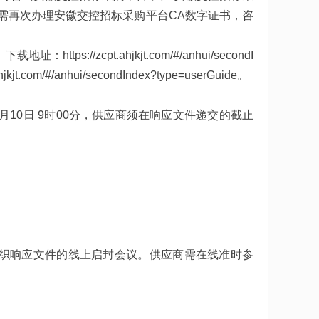
需再次办理安徽交控招标采购平台CA数字证书，咨
//zcpt.ahjkjt.com/#/anhui/secondI
com/#/anhui/secondIndex?type=userGuide。
月10日 9时00分，供应商须在响应文件递交的截止
织响应文件的线上启封会议。供应商需在线准时参