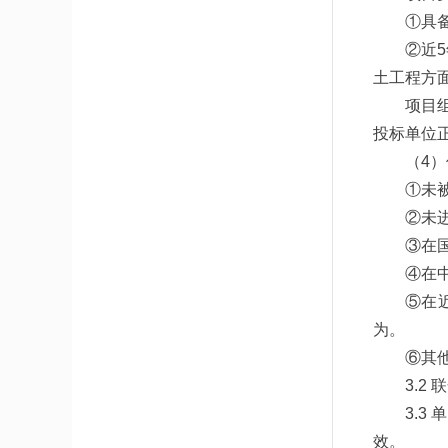
①具
②近
土工程方
项目
投标单位
（4
①未
②未
③在国
④在中
⑤在
为。
⑥其
3.2
3.
效。