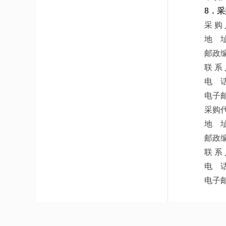
8．
采 
地 
邮政编
联 系
电 话
电子邮
采购
地 
邮政编
联 系
电 话
电子邮箱