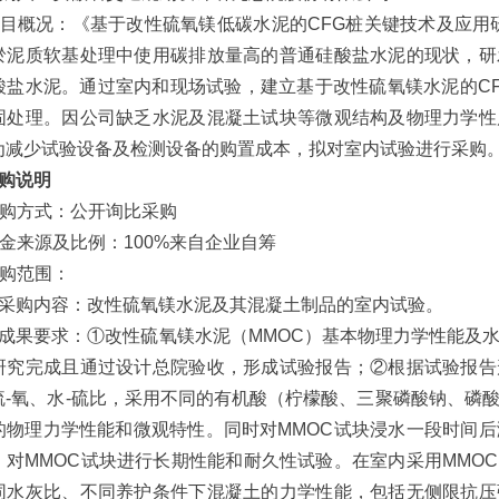
3 项目概况：《基于改性硫氧镁低碳水泥的CFG桩关键技术及应用研
淤泥质软基处理中使用碳排放量高的普通硅酸盐水泥的现状，研
酸盐水泥。通过室内和现场试验，建立基于改性硫氧镁水泥的C
固处理。因公司缺乏水泥及混凝土试块等微观结构及物理力学性
为减少试验设备及检测设备的购置成本，拟对室内试验进行采购
采购说明
 采购方式：公开询比采购
 资金来源及比例：100%来自企业自筹
 采购范围：
）采购内容：改性硫氧镁水泥及其混凝土制品的室内试验。
）成果要求：①改性硫氧镁水泥（MMOC）基本物理力学性能及
研究完成且通过设计总院验收，形成试验报告；②根据试验报告
硫-氧、水-硫比，采用不同的有机酸（柠檬酸、三聚磷酸钠、磷
的物理力学性能和微观特性。同时对MMOC试块浸水一段时间后
，对MMOC试块进行长期性能和耐久性试验。在室内采用MMO
同水灰比、不同养护条件下混凝土的力学性能，包括无侧限抗压