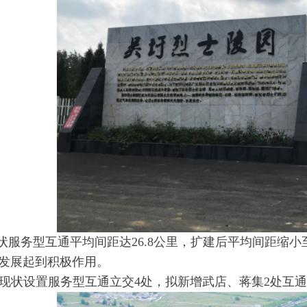
现状服务型互通平均间距达26.8公里，扩建后平均间距缩小
发展起到积极作用。
现状设置服务型互通立交4处，拟新增武店、蒋集2处互