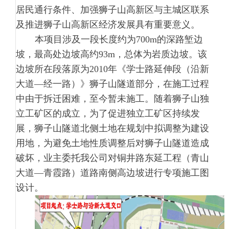
居民通行条件、加强狮子山高新区与主城区联系
及推进狮子山高新区经济发展具有重要意义。
本项目涉及一段长度约为700m的深路堑边
坡，最高处边坡高约93m，总体为岩质边坡。该
边坡所在段落原为2010年《学士路延伸段（沿新
大道—经一路）》狮子山隧道部分，在施工过程
中由于拆迁困难，至今暂未施工。随着狮子山独
立工矿区的成立，为了促进独立工矿区持续发
展，狮子山隧道北侧土地在规划中拟调整为建设
用地，为避免土地性质调整后对狮子山隧道造成
破坏，业主委托我公司对铜井路东延工程（青山
大道—青霞路）道路南侧高边坡进行专项施工图
设计。